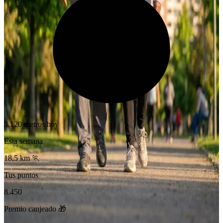
3.120 metros hoy
Esta semana
18,5 km 🏃
Tus puntos
8.450
Premio canjeado 🎁